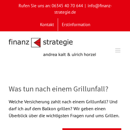
Skip
Rufen Sie uns an: 06345 40 70 644
|
info@finanz-
to
strategie.de
content
Kontakt
Erstinformation
Was tun nach einem Grillunfall?
Welche Versicherung zahlt nach einem Grillunfall? Und
darf ich auf dem Balkon grillen? Wir geben einen
Überblick über die wichtigsten Fragen rund ums Grillen.