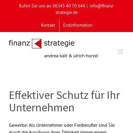
Skip
Rufen Sie uns an: 06345 40 70 644
|
info@finanz-
to
strategie.de
content
Kontakt
Erstinformation
Effektiver Schutz für Ihr
Unternehmen
Gewerbe: Als Unternehmer oder Freiberufler sind Sie
durch die Ausübung Ihrer Tätigkeit immer einem