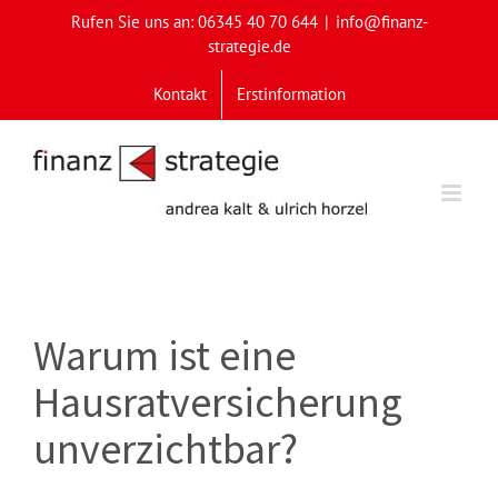
Skip
Rufen Sie uns an: 06345 40 70 644
|
info@finanz-
to
strategie.de
content
Kontakt
Erstinformation
Warum ist eine
Hausratversicherung
unverzichtbar?