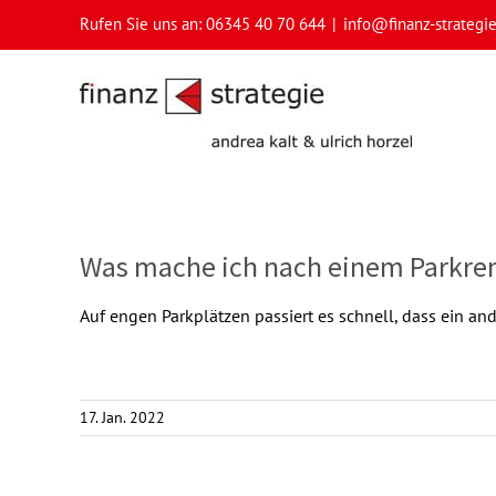
Skip
Rufen Sie uns an: 06345 40 70 644
|
info@finanz-strategi
to
content
Was mache ich nach einem Parkre
Auf engen Parkplätzen passiert es schnell, dass ein an
17. Jan. 2022