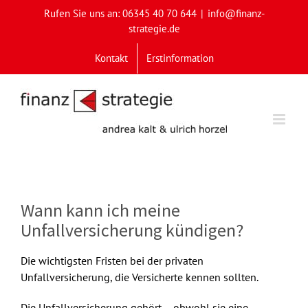
Skip
Rufen Sie uns an: 06345 40 70 644
|
info@finanz-
to
strategie.de
content
Kontakt
Erstinformation
Wann kann ich meine
Unfallversicherung kündigen?
Die wichtigsten Fristen bei der privaten
Unfallversicherung, die Versicherte kennen sollten.
Die Unfallversicherung gehört – obwohl sie eine