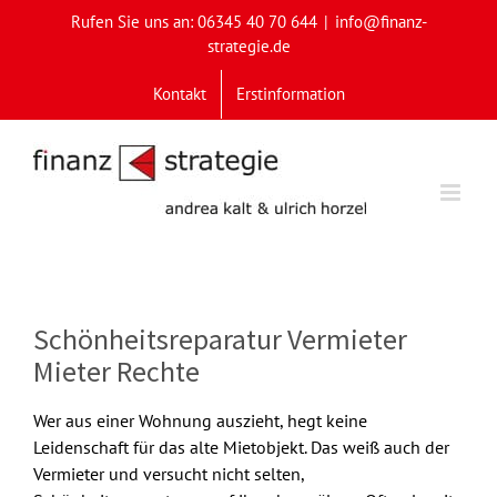
Skip
Rufen Sie uns an: 06345 40 70 644
|
info@finanz-
to
strategie.de
content
Kontakt
Erstinformation
Schönheitsreparatur Vermieter
Mieter Rechte
Wer aus einer Wohnung auszieht, hegt keine
Leidenschaft für das alte Mietobjekt. Das weiß auch der
Vermieter und versucht nicht selten,